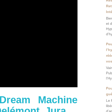
Res
Ret
Int
Bie
et 
Hyp
d’h
Peu
l’h
réé
vos
Vai
Pub
l’H
Pou
gué
 Dream Machine
Le 
lib
elémont, Jura.
d’a