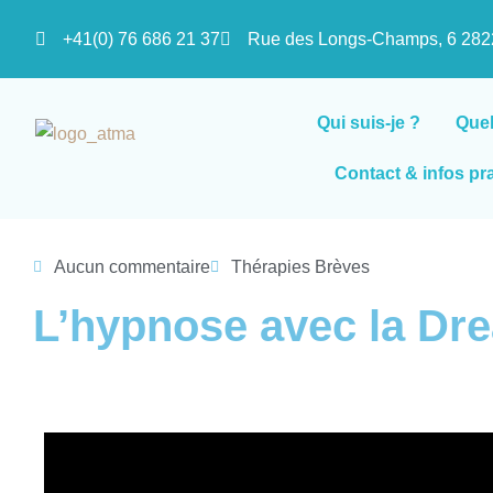
+41(0) 76 686 21 37
Rue des Longs-Champs, 6 2
Qui suis-je ?
Que
Contact & infos pr
Aucun commentaire
Thérapies Brèves
L’hypnose avec la Dr