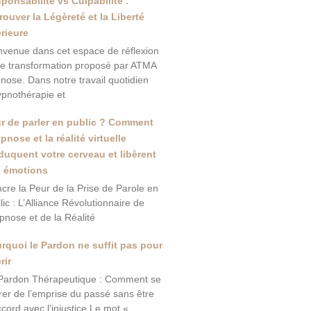
ponsabilité vs Culpabilité :
rouver la Légèreté et la Liberté
érieure
nvenue dans cet espace de réflexion
de transformation proposé par ATMA
nose. Dans notre travail quotidien
ypnothérapie et
r de parler en public ? Comment
ypnose et la réalité virtuelle
duquent votre cerveau et libèrent
 émotions
ncre la Peur de la Prise de Parole en
lic : L’Alliance Révolutionnaire de
ypnose et de la Réalité
rquoi le Pardon ne suffit pas pour
rir
Pardon Thérapeutique : Comment se
érer de l’emprise du passé sans être
ccord avec l’injustice Le mot «