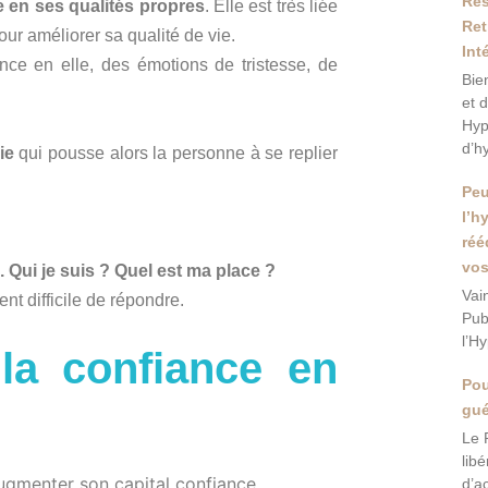
Res
e en ses qualités propres
. Elle est très liée
Ret
ur améliorer sa qualité de vie.
Int
ce en elle, des émotions de tristesse, de
Bie
et 
Hyp
d’h
ie
qui pousse alors la personne à se replier
Peu
l’h
réé
vos
. Qui je suis ? Quel est ma place ?
Vai
nt difficile de répondre.
Pub
l’H
la confiance en
Pou
gué
Le 
lib
ugmenter son capital confiance.
d’a