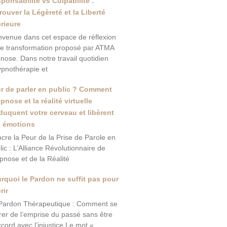
ponsabilité vs Culpabilité :
rouver la Légèreté et la Liberté
érieure
nvenue dans cet espace de réflexion
de transformation proposé par ATMA
nose. Dans notre travail quotidien
ypnothérapie et
r de parler en public ? Comment
ypnose et la réalité virtuelle
duquent votre cerveau et libèrent
 émotions
ncre la Peur de la Prise de Parole en
lic : L’Alliance Révolutionnaire de
ypnose et de la Réalité
rquoi le Pardon ne suffit pas pour
rir
Pardon Thérapeutique : Comment se
érer de l’emprise du passé sans être
ccord avec l’injustice Le mot «