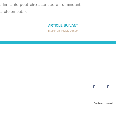
 limitante peut être atténuée en diminuant
parole en public
ARTICLE SUIVANT
Traiter un trouble sexuel
Contactez-nous
Suivez-nou
aires
Rue des Longs-Champs, 6 2822
COURROUX (JU)
+41(0) 76 686 21 37
Ouvert du lundi au vendredi sur RDV de
8:00 à 12:00 et de 13:00 à 19:00