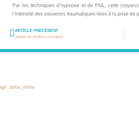
Par les techniques d’hypnose et de PNL, cette croyance
l’intensité des souvenirs traumatiques liées à la prise de 
ARTICLE PRÉCÉDENT
Stopper les douleurs chroniques
Catégories
ASCA liste des assurances parten
Qui-suis-je
Charte de déontologie
Quels maux?
Liens utiles
Stages & Ateliers
Vidéos et Interviews
Techniques de thérapie brève
Consultation skype