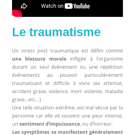
Le traumatisme
Un stress post traumatique est défini comme
une blessure morale
infligée à l’organisme
durant un seul événement ou une répétition
événements au pouvoir particulièrement
traumatisant et difficile à vivre (ex attentat,
accident grave, violence, mort violente, maladie
grave…etc…)
Une telle situation extrême, est mal vécue par la
personne car elle vit souvent une peur intense,
un
sentiment d’impuissance
, ou d’horreur.
Les symptômes se manifestent généralement