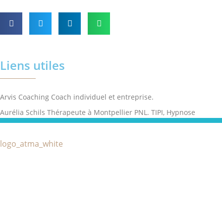
Liens utiles
Arvis Coaching Coach individuel et entreprise.
Aurélia Schils Thérapeute à Montpellier PNL. TIPI, Hypnose
Catégories
ASCA liste des assurances
Qui-suis-je
partenaires
Quels maux?
Charte de déontologie
Stages & Ateliers
Liens utiles
Techniques de thérapie brève
Vidéos et Interviews