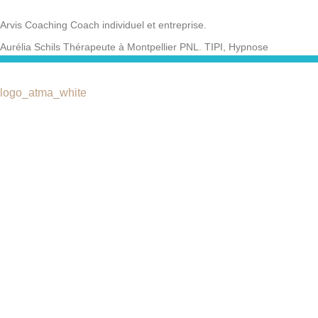
Arvis Coaching Coach individuel et entreprise.
Aurélia Schils Thérapeute à Montpellier PNL. TIPI, Hypnose
Catégories
ASCA liste des assurances
Qui-suis-je
partenaires
Quels maux?
Charte de déontologie
Stages & Ateliers
Liens utiles
Techniques de thérapie brève
Vidéos et Interviews
Actualités
Consultation skype
contactez-nous
Contactez-nous
Rue des Longs-Champs, 6