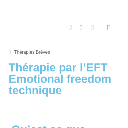
Quels maux?
Stages & Ateliers
Techniques de thérapie brève
Programmes et formations
Contact & infos pratiques
Thérapies Brèves
Thérapie par l’EFT
Emotional freedom
technique