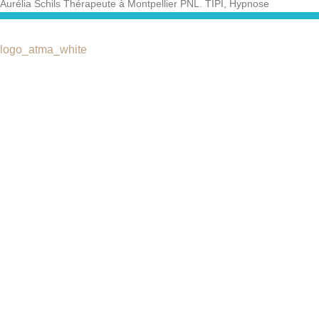
Aurélia Schils Thérapeute à Montpellier PNL. TIPI, Hypnose
Catégories
ASCA liste des assurances
Qui-suis-je
partenaires
Quels maux?
Charte de déontologie
Stages & Ateliers
Liens utiles
Techniques de thérapie brève
Vidéos et Interviews
Actualités
Consultation skype
contactez-nous
Contactez-nous
Rue des Longs-Champs, 6
2822 COURROUX (JU)
+41(0) 76 686 21 37