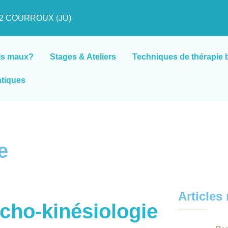
822 COURROUX (JU)
ls maux?
Stages & Ateliers
Techniques de thérapie 
atiques
e
Articles
cho-kinésiologie