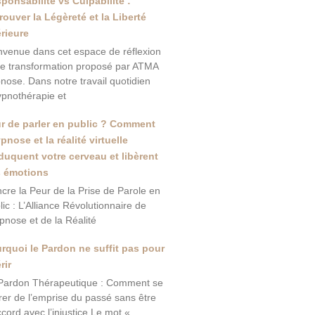
ponsabilité vs Culpabilité :
rouver la Légèreté et la Liberté
érieure
nvenue dans cet espace de réflexion
de transformation proposé par ATMA
nose. Dans notre travail quotidien
ypnothérapie et
r de parler en public ? Comment
ypnose et la réalité virtuelle
duquent votre cerveau et libèrent
 émotions
ncre la Peur de la Prise de Parole en
lic : L’Alliance Révolutionnaire de
ypnose et de la Réalité
rquoi le Pardon ne suffit pas pour
rir
Pardon Thérapeutique : Comment se
érer de l’emprise du passé sans être
ccord avec l’injustice Le mot «