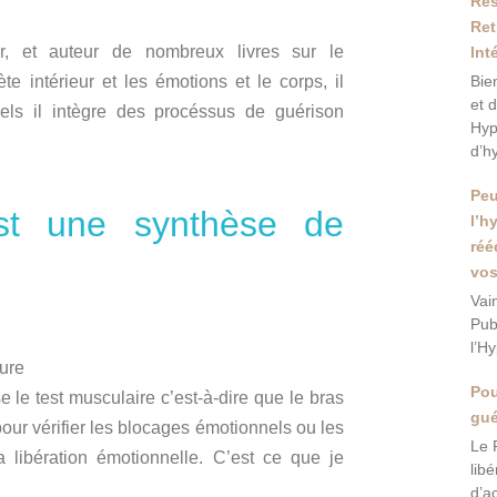
Res
Ret
eur, et auteur de nombreux livres sur le
Int
e intérieur et les émotions et le corps, il
Bie
et 
ls il intègre des procéssus de guérison
Hyp
d’h
Peu
est une synthèse de
l’h
réé
vos
Vai
Pub
l’H
ture
Pou
e le test musculaire c’est-à-dire que le bras
gué
pour vérifier les blocages émotionnels ou les
Le 
a libération émotionnelle.
C’est ce que je
lib
d’a