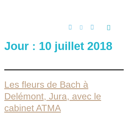
PRENDRE RENDEZ-VOUS EN LIGNE
Quels maux?
Stages & Ateliers
Techniques de thérapie brève
Programmes et formations
Contact & infos pratiques
Jour :
10 juillet 2018
Les fleurs de Bach à
Delémont, Jura, avec le
cabinet ATMA