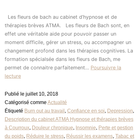
Les fleurs de bach au cabinet d’hypnose et de
thérapies brèves ATMA. Les fleurs de Bach sont, en
effet une véritable aide pour pouvoir passer un
moment difficile, gérer un stress, ou accompagner un
changement profond dans les thérapies cognitives. La
formation spécialsée dans les fleurs de Bach, me
permet de connaitre parfaitement…
Poursuivre la
lecture
Publié le
juillet 10, 2018
Catégorisé comme
Actualité
Étiqueté
Burn out au travail
,
Confiance en soi
,
Depression
,
Description du cabinet ATMA Hypnose et thérapies brèves
à Courroux
,
Douleur chronique
,
Insomnie
,
Perte et gestion
du poids
,
Réduire le stress
,
Réussir les examens
,
Tabac et