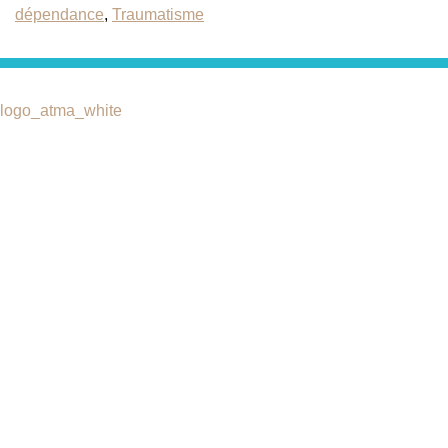
dépendance
,
Traumatisme
Catégories
ASCA liste des assurances
Qui-suis-je
partenaires
Quels maux?
Charte de déontologie
Stages & Ateliers
Liens utiles
Techniques de thérapie brève
Vidéos et Interviews
Actualités
Consultation skype
contactez-nous
Contactez-nous
Rue des Longs-Champs, 6
2822 COURROUX (JU)