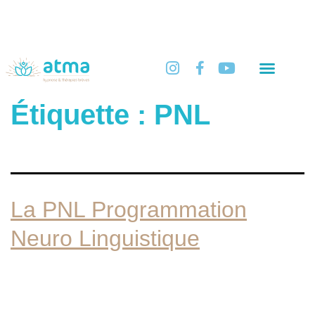
Quels maux?
Stages & Ateliers
Techniques de thérapie brève
Programmes et formations
Contact & infos pratiques
Étiquette :
PNL
La PNL Programmation
Neuro Linguistique