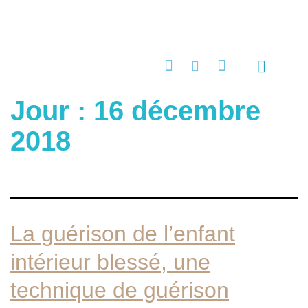
Quels maux?
Stages & Ateliers
Techniques de thérapie brève
Programmes et formations
Contact & infos pratiques
Jour :
16 décembre
2018
La guérison de l’enfant
intérieur blessé, une
technique de guérison