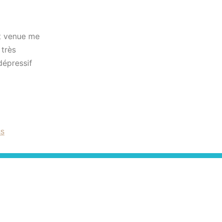
st venue me
 très
dépressif
ss
s