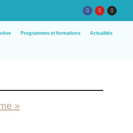
brève
Programmes et formations
Actualités
ême »