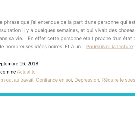
phrase que j’ai entendue de la part d’une personne qui e
nsultation il y a quelques semaines, et qui vivait des choses
 dans sa vie. En effet cette personne était proche d’un état 
 de nombreuses idées noires. Et à un…
Poursuivre la lecture
eptembre 16, 2018
é comme
Actualité
rn out au travail
,
Confiance en soi
,
Depression
,
Réduire le stre
Contactez-nous
Suivez-nou