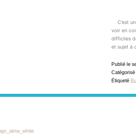
C’est une 
voir en co
difficiles
et sujet à
Publié le
s
Catégoris
Étiqueté
Bu
Catégories