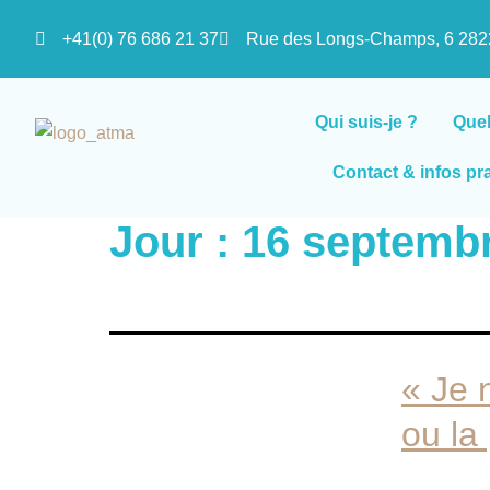
+41(0) 76 686 21 37
Rue des Longs-Champs, 6 2
Qui suis-je ?
Que
Contact & infos pr
Jour :
16 septemb
« Je 
ou la