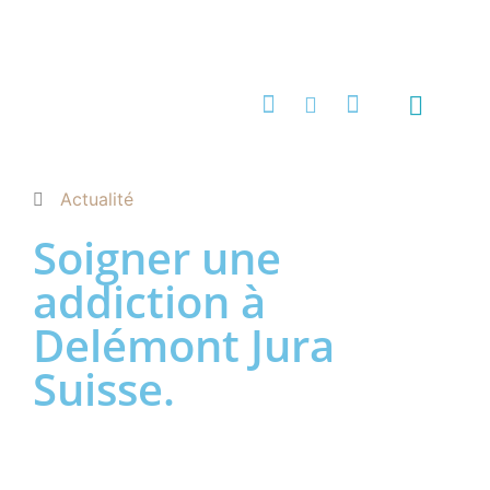
Quels maux?
Stages & Ateliers
Techniques de thérapie brève
Programmes et formations
Contact & infos pratiques
Actualité
Soigner une
addiction à
Delémont Jura
Suisse.