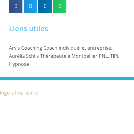
Liens utiles
Arvis Coaching Coach individuel et entreprise.
Aurélia Schils Thérapeute à Montpellier PNL. TIPI,
Hypnose
Catégories
ASCA liste des assurances
Qui-suis-je
partenaires
Quels maux?
Charte de déontologie
Stages & Ateliers
Liens utiles