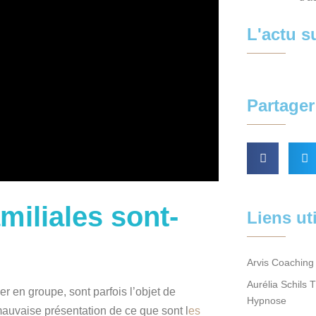
L'actu 
Partager 
miliales sont-
Liens ut
Arvis Coaching 
Aurélia Schils 
ier en groupe, sont parfois l’objet de
Hypnose
auvaise présentation de ce que sont l
es