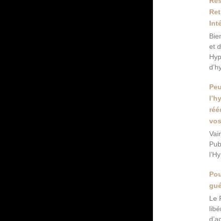
Res
Ret
Int
Bie
et 
Hyp
d’h
Peu
l’h
réé
vos
Vai
Pub
l’H
Pou
gué
Le 
lib
d’a