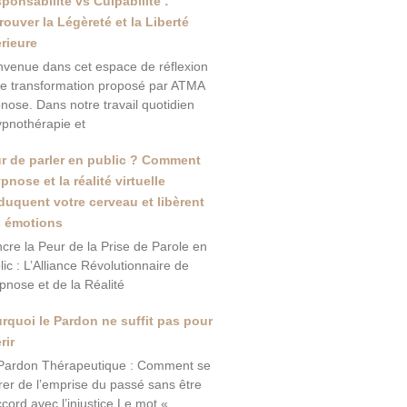
ponsabilité vs Culpabilité :
rouver la Légèreté et la Liberté
érieure
nvenue dans cet espace de réflexion
de transformation proposé par ATMA
nose. Dans notre travail quotidien
ypnothérapie et
r de parler en public ? Comment
ypnose et la réalité virtuelle
duquent votre cerveau et libèrent
 émotions
ncre la Peur de la Prise de Parole en
lic : L’Alliance Révolutionnaire de
ypnose et de la Réalité
rquoi le Pardon ne suffit pas pour
rir
Pardon Thérapeutique : Comment se
érer de l’emprise du passé sans être
ccord avec l’injustice Le mot «