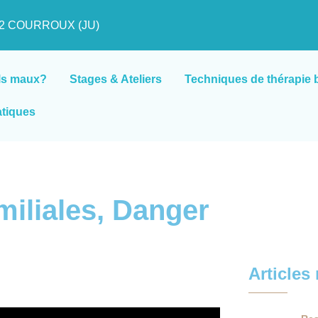
822 COURROUX (JU)
ls maux?
Stages & Ateliers
Techniques de thérapie 
atiques
miliales, Danger
Articles