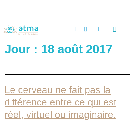
PRENDRE RENDEZ-VOUS EN LIGNE
Quels maux?
Stages & Ateliers
Techniques de thérapie brève
Programmes et formations
Contact & infos pratiques
Jour :
18 août 2017
Le cerveau ne fait pas la
différence entre ce qui est
réel, virtuel ou imaginaire.