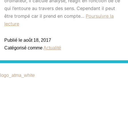
ordinateur, il calcule analyse, réagit en fonction de ce
qui l’entoure au travers des sens. Cependant il peut
être trompé car il prend en compte…
Poursuivre la
lecture
Publié le
août 18, 2017
Catégorisé comme
Actualité
Catégories
ASCA liste des assurances
Qui-suis-je
partenaires
Quels maux?
Charte de déontologie
Stages & Ateliers
Liens utiles
Techniques de thérapie brève
Vidéos et Interviews
Actualités
Consultation skype